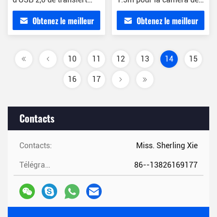
des données de B
MP3 de voiture de
Obtenez le meilleur
Obtenez le meilleur
webcam de radiateur
prix
prix
10
11
12
13
14
15
16
17
Contacts
Contacts:
Miss. Sherling Xie
Télégramme:
86--13826169177