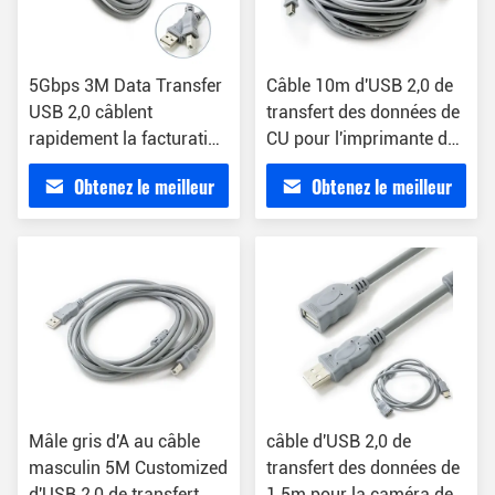
5Gbps 3M Data Transfer
Câble 10m d'USB 2,0 de
USB 2,0 câblent
transfert des données de
rapidement la facturation
CU pour l'imprimante de
le scanner
Canon Epson HP
Obtenez le meilleur
Obtenez le meilleur
prix
prix
Mâle gris d'A au câble
câble d'USB 2,0 de
masculin 5M Customized
transfert des données de
d'USB 2,0 de transfert
1.5m pour la caméra de