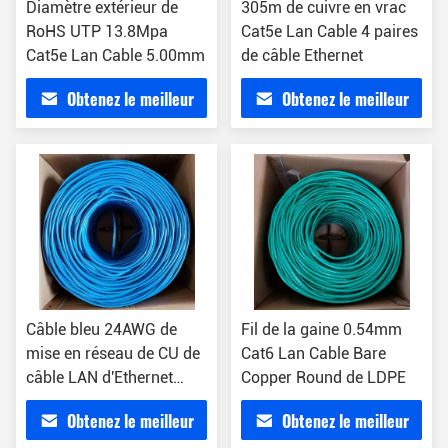
Diamètre extérieur de
305m de cuivre en vrac
RoHS UTP 13.8Mpa
Cat5e Lan Cable 4 paires
Cat5e Lan Cable 5.00mm
de câble Ethernet
Obtenez le meilleur
Obtenez le meilleur
prix
prix
Câble bleu 24AWG de
Fil de la gaine 0.54mm
mise en réseau de CU de
Cat6 Lan Cable Bare
câble LAN d'Ethernet
Copper Round de LDPE
d'OEM 100m cat5e
Obtenez le meilleur
Obtenez le meilleur
puisqu'utp de cat5e