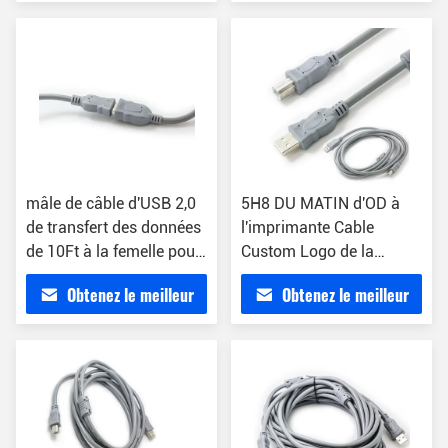
prix
prix
mâle de câble d'USB 2,0
5H8 DU MATIN d'OD à
de transfert des données
l'imprimante Cable
de 10Ft à la femelle pour
Custom Logo de la
l'imprimante de clavier
nomenclature 1.5M USB
Obtenez le meilleur
Obtenez le meilleur
d'unité de disque dur
2,0
prix
prix