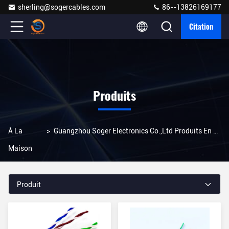
sherling@sogercables.com
86--13826169177
Citation
Produits
À La
>
Guangzhou Soger Electronics Co.,Ltd Produits En Ligne
Maison
Produit