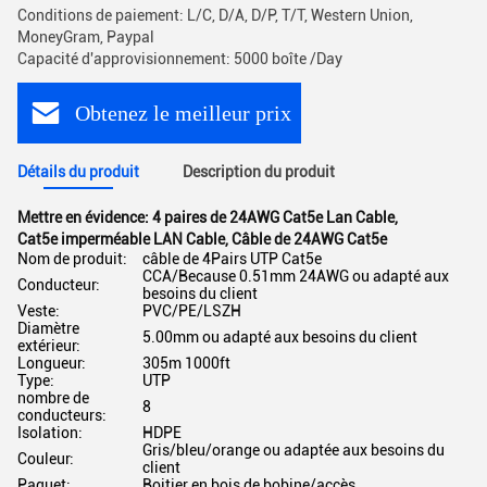
Conditions de paiement: L/C, D/A, D/P, T/T, Western Union,
MoneyGram, Paypal
Capacité d'approvisionnement: 5000 boîte /Day
Obtenez le meilleur prix
Détails du produit
Description du produit
Mettre en évidence:
4 paires de 24AWG Cat5e Lan Cable
,
Cat5e imperméable LAN Cable
,
Câble de 24AWG Cat5e
Nom de produit:
câble de 4Pairs UTP Cat5e
CCA/Because 0.51mm 24AWG ou adapté aux
Conducteur:
besoins du client
Veste:
PVC/PE/LSZH
Diamètre
5.00mm ou adapté aux besoins du client
extérieur:
Longueur:
305m 1000ft
Type:
UTP
nombre de
8
conducteurs:
Isolation:
HDPE
Gris/bleu/orange ou adaptée aux besoins du
Couleur:
client
Paquet:
Boitier en bois de bobine/accès