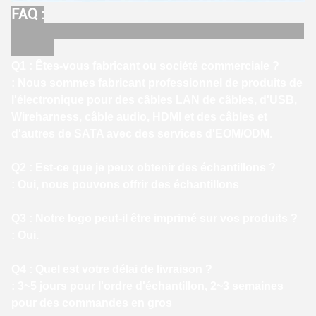
FAQ :
Q1 : Êtes-vous fabricant ou société commerciale ?
: Nous sommes fabricant professionnel de produits de
l'électronique pour des câbles LAN de câbles, d'USB,
Wireharness, câble audio, HDMI et des câbles et
d'autres de SATA avec des services d'EOM/ODM.
Q2 : Est-ce que je peux obtenir des échantillons ?
: Oui, nous pouvons offrir des échantillons
Q3 : Notre logo peut-il être imprimé sur vos produits ?
: Oui.
Q4 : Quel est votre délai de livraison ?
: 3~5 jours pour l'ordre d'échantillon, 2~3 semaines
pour des commandes en gros