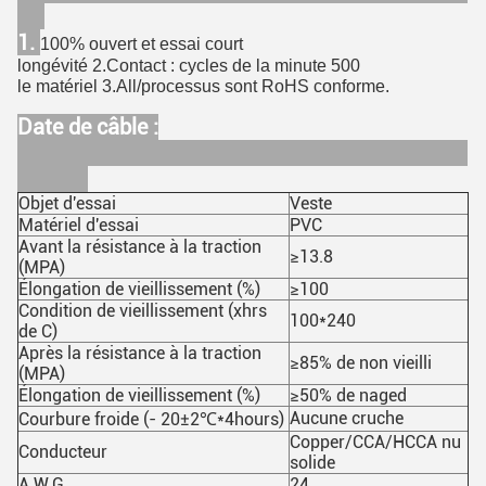
1.
100% ouvert et essai court
longévité 2.Contact : cycles de la minute 500
le matériel 3.All/processus sont RoHS conforme.
Date de câble :
Objet d'essai
Veste
Matériel d'essai
PVC
Avant la résistance à la traction
≥13.8
(MPA)
Élongation de vieillissement (%)
≥100
Condition de vieillissement (xhrs
100*240
de C)
Après la résistance à la traction
≥85% de non vieilli
(MPA)
Élongation de vieillissement (%)
≥50% de naged
Aucune cruche
Courbure froide (- 20±2℃*4hours)
Copper/CCA/HCCA nu
Conducteur
solide
A.W.G.
24