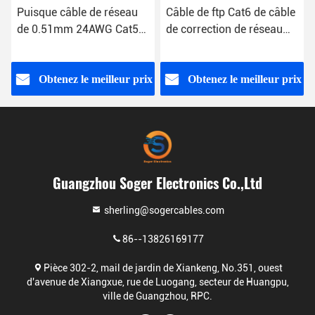
Puisque câble de réseau
Câble de ftp Cat6 de câble
de 0.51mm 24AWG Cat5e
de correction de réseau
Lan Cable Cat 5e UTP
d'ODM OD 6.50mm
x
Obtenez le meilleur prix
Obtenez le meilleur prix
Guangzhou Soger Electronics Co.,Ltd
sherling@sogercables.com
86--13826169177
Pièce 302-2, mail de jardin de Xiankeng, No.351, ouest
d'avenue de Xiangxue, rue de Luogang, secteur de Huangpu,
ville de Guangzhou, RPC.