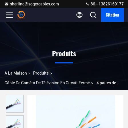
sherling@sogercables.com
86--13826169177
Citation
Produits
À La Maison
>
Produits
>
Câble De Caméra De Télévision En Circuit Fermé
>
4 paires de
câble de Cat5e Lan Cable Waterproof 24AWG Cat5e