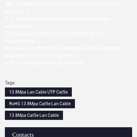
Q9 : Comment procéder une commande pour des
produits ?
A. 1. nous a faits connaître vos conditions ou
application.
2. Nous citons selon vos conditions ou nos
suggestions.
3. le client confirme les échantillons et les endroits
déposent pour l'ordre formel.
4. Nous arrangeons la production.
Tags:
13.8Mpa Lan Cable UTP Cat5e
RoHS 13.8Mpa Cat5e Lan Cable
13.8Mpa Cat5e Lan Cable
Contacts