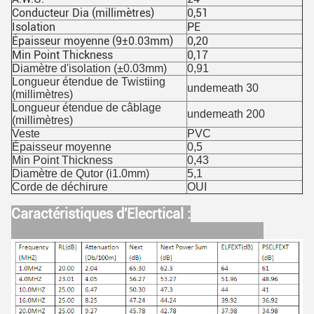
Conducteur Dia (millimètres)
0,51
Isolation
PE
Épaisseur moyenne (9±0.03mm)
0,20
Min Point Thickness
0,17
Diamètre d'isolation (±0.03mm)
0,91
Longueur étendue de Twistiing
undemeath 30
(millimètres)
Longueur étendue de câblage
undemeath 200
(millimètres)
Veste
PVC
Épaisseur moyenne
0,5
Min Point Thickness
0,43
Diamètre de Qutor (i1.0mm)
5,1
Corde de déchirure
OUI
Caractéristiques d'Elecrtical :