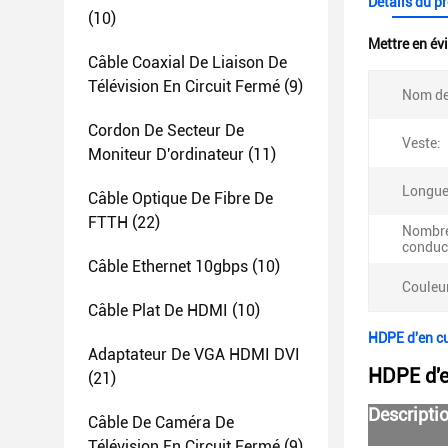
Détails du p
(10)
Mettre en év
Câble Coaxial De Liaison De
Télévision En Circuit Fermé
(9)
Nom de
Cordon De Secteur De
Veste:
Moniteur D'ordinateur
(11)
Longue
Câble Optique De Fibre De
FTTH
(22)
Nombre
conduc
Câble Ethernet 10gbps
(10)
Couleur
Câble Plat De HDMI
(10)
HDPE d'en c
Adaptateur De VGA HDMI DVI
HDPE d'e
(21)
Descriptio
Câble De Caméra De
Télévision En Circuit Fermé
(9)