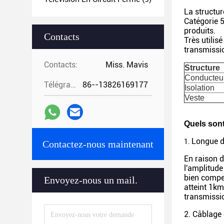
La structur
Catégorie 5
produits.
Contacts
Très utilis
transmissi
Contacts:
Miss. Mavis
Structure
Conducteu
Télégramme:
86--13826169177
Isolation
Veste
Quels sont
Longue d
1.
Contactez-nous maintenant
En raison d
l'amplitude
bien compen
Envoyez-nous un mail.
atteint 1km
transmissio
2. Câblage 