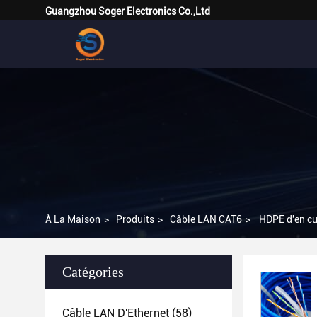
Guangzhou Soger Electronics Co.,Ltd
À La Maison
>
Produits
>
Câble LAN CAT6
>
HDPE d'en cu
Catégories
Câble LAN D'Ethernet
(58)