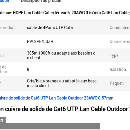
roduit
Description du produit
idence:
HDPE Lan Cable Cat extérieur 6
,
23AWG 0.57mm Cat6 Lan Cable
 produit:
câble de 4Pairs UTP Cat6
Conducteur
PVC/PE/LSZH
Diamètre ex
305m 1000ft ou adapté aux besoins d
ur:
Type:
u client
 de
8
Isolation:
teur:
Gris/bleu/orange ou adaptée aux beso
:
Paquet:
ins du client
uivre de solide de Cat6 UTP Lan Cable Outdoor 23AWG 0.57mm
n cuivre de solide de Cat6 UTP Lan Cable Outdo
n :