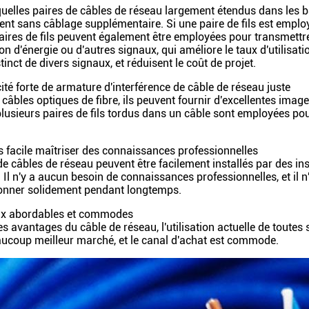
uelles paires de câbles de réseau largement étendus dans les 
t sans câblage supplémentaire. Si une paire de fils est employ
paires de fils peuvent également être employées pour transmett
ion d'énergie ou d'autres signaux, qui améliore le taux d'utilisat
tinct de divers signaux, et réduisent le coût de projet.
ité forte de armature d'interférence de câble de réseau juste
âbles optiques de fibre, ils peuvent fournir d'excellentes image
 plusieurs paires de fils tordus dans un câble sont employées po
lus facile maîtriser des connaissances professionnelles
 câbles de réseau peuvent être facilement installés par des inst
 Il n'y a aucun besoin de connaissances professionnelles, et il 
ionner solidement pendant longtemps.
ux abordables et commodes
des avantages du câble de réseau, l'utilisation actuelle de toutes s
aucoup meilleur marché, et le canal d'achat est commode.