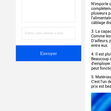
N'importe q
complètemen
plusieurs 
l'alimentat
câblage dis
3. La capac
Comme les c
D'ailleurs,
entre eux.
Envoyer
4. Il est p
Beaucoup de
d'employer.
peut fonct
5. Matéria
C'est l'un 
prix est be