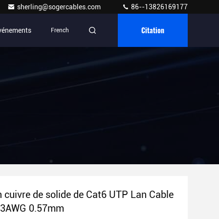
sherling@sogercables.com
86--13826169177
Citation
vénements
French
 cuivre de solide de Cat6 UTP Lan Cable
23AWG 0.57mm