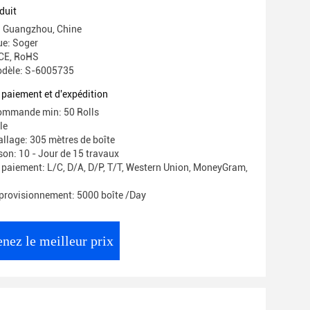
duit
e: Guangzhou, Chine
e: Soger
 CE, RoHS
dèle: S-6005735
 paiement et d'expédition
commande min: 50 Rolls
le
allage: 305 mètres de boîte
ison: 10 - Jour de 15 travaux
 paiement: L/C, D/A, D/P, T/T, Western Union, MoneyGram,
provisionnement: 5000 boîte /Day
nez le meilleur prix