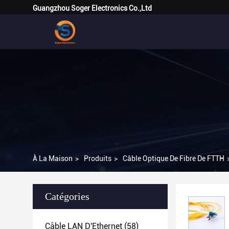
Guangzhou Soger Electronics Co.,Ltd
À La Maison
>
Produits
>
Câble Optique De Fibre De FTTH
Catégories
Câble LAN D'Ethernet
(58)