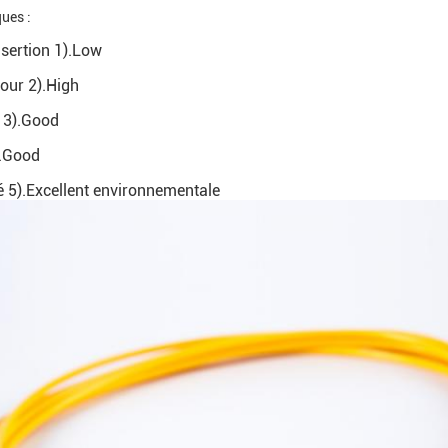
ques :
nsertion 1).Low
tour 2).High
é 3).Good
.Good
é 5).Excellent environnementale