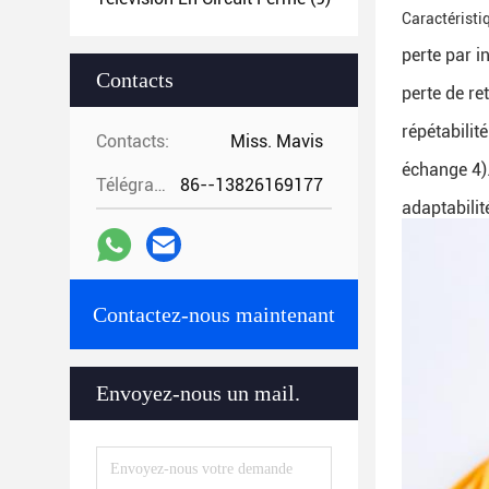
Caractéristi
perte par i
Contacts
perte de re
répétabilit
Contacts:
Miss. Mavis
échange 4)
Télégramme:
86--13826169177
adaptabilit
Contactez-nous maintenant
Envoyez-nous un mail.