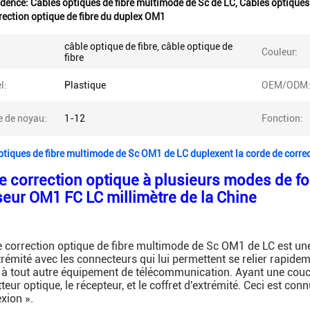
idence:
Câbles optiques de fibre multimode de Sc de LC
,
Câbles optiques
rection optique de fibre du duplex OM1
câble optique de fibre, câble optique de
Couleur:
fibre
l:
Plastique
OEM/ODM
 de noyau:
1-12
Fonction:
ptiques de fibre multimode de Sc OM1 de LC duplexent la corde de correc
e correction optique à plusieurs modes de f
seur OM1 FC LC millimètre de la Chine
 correction optique de fibre multimode de Sc OM1 de LC est une 
xtrémité avec les connecteurs qui lui permettent se relier ra
u à tout autre équipement de télécommunication.
Ayant une couch
tteur optique, le récepteur, et le coffret d'extrémité.
Ceci est conn
exion ».