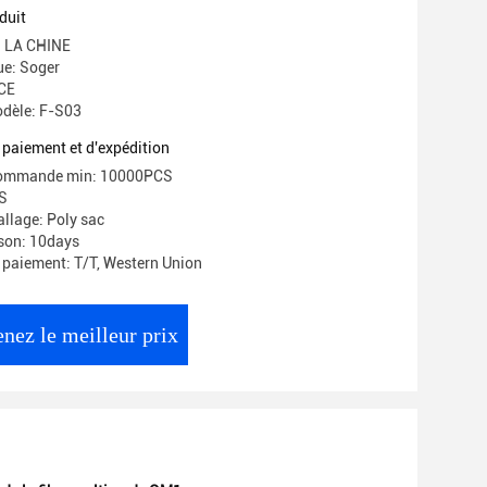
duit
e: LA CHINE
e: Soger
 CE
dèle: F-S03
 paiement et d'expédition
commande min: 10000PCS
CS
allage: Poly sac
ison: 10days
 paiement: T/T, Western Union
nez le meilleur prix