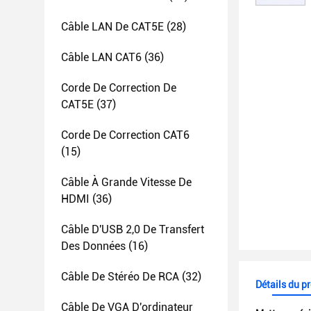
Câble LAN De CAT5E
(28)
Câble LAN CAT6
(36)
Corde De Correction De
CAT5E
(37)
Corde De Correction CAT6
(15)
Câble À Grande Vitesse De
HDMI
(36)
Câble D'USB 2,0 De Transfert
Des Données
(16)
Câble De Stéréo De RCA
(32)
Détails du p
Câble De VGA D'ordinateur