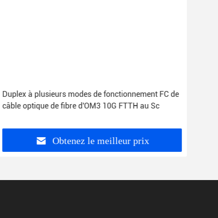
Duplex à plusieurs modes de fonctionnement FC de
CE p
câble optique de fibre d'OM3 10G FTTH au Sc
fibr
Obtenez le meilleur prix