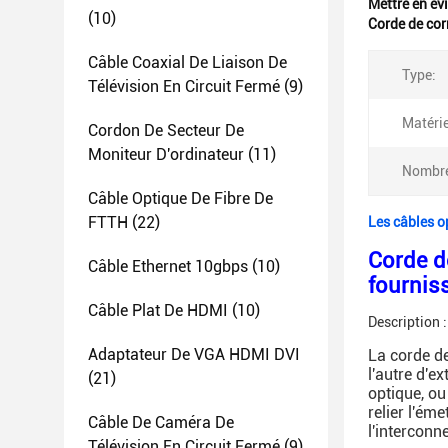
Mettre en év
(10)
Corde de cor
Câble Coaxial De Liaison De
Type:
Télévision En Circuit Fermé
(9)
Matérie
Cordon De Secteur De
Moniteur D'ordinateur
(11)
Nombre
Câble Optique De Fibre De
FTTH
(22)
Les câbles o
Corde d
Câble Ethernet 10gbps
(10)
fournis
Câble Plat De HDMI
(10)
Description :
Adaptateur De VGA HDMI DVI
La corde de
l'autre d'e
(21)
optique, o
relier l'éme
Câble De Caméra De
l'interconn
Télévision En Circuit Fermé
(9)